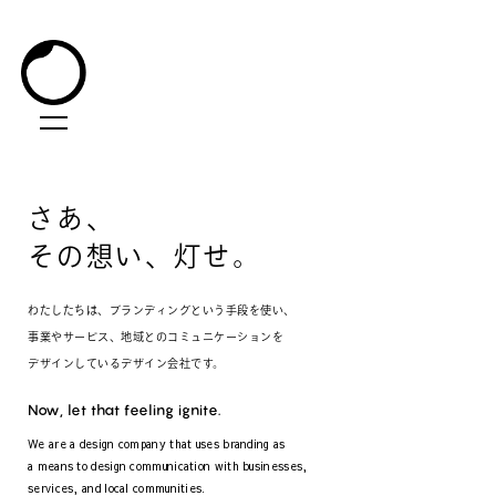
さ
あ
、
そ
の
想
い
、
灯
せ
。
わ
た
し
た
ち
は
、
ブ
ラ
ン
デ
ィ
ン
グ
と
い
う
手
段
を
使
い
、
事
業
や
サ
ー
ビ
ス
、
地
域
と
の
コ
ミ
ュ
ニ
ケ
ー
シ
ョ
ン
を
デ
ザ
イ
ン
し
て
い
る
デ
ザ
イ
ン
会
社
で
す
。
Now, let that feeling ignite.
We are a design company that uses branding as
a means to design communication with businesses,
services, and local communities.