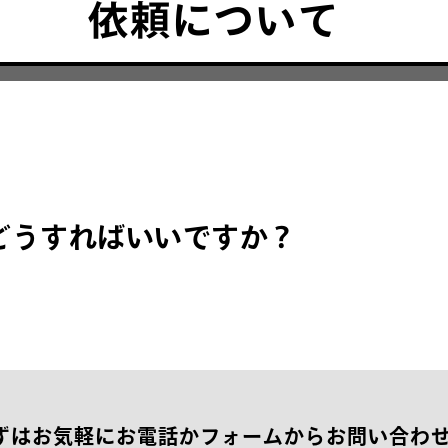
ど
う
す
れ
ば
い
い
で
す
か
？
ずはお気軽にお電話かフォームからお問い合わ