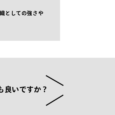
織としての強さや
も
良
い
で
す
か
？