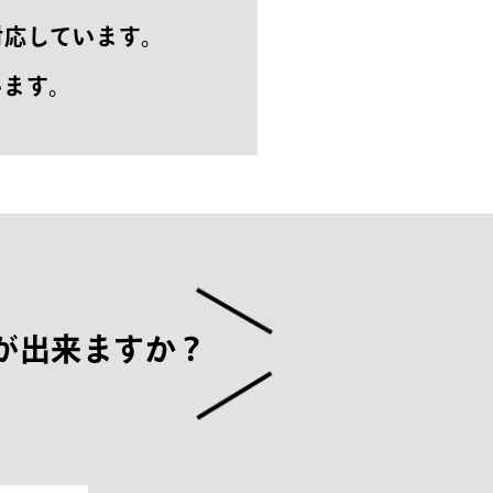
対応しています。
います。
が
出
来
ま
す
か
？