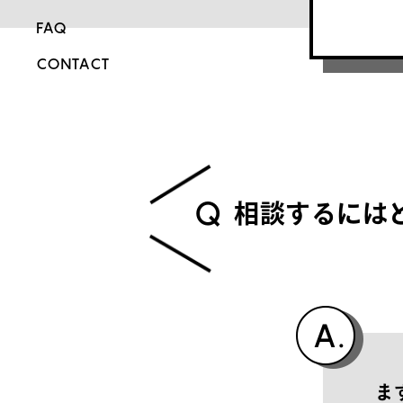
FAQ
CONTACT
Q
相
談
す
る
に
は
ま