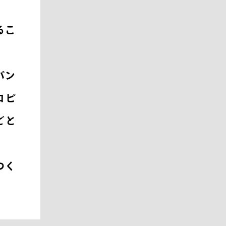
るこ
パン
コピ
どと
つく