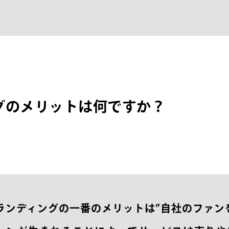
グ
の
メ
リ
ッ
ト
は
何
で
す
か
？
ランディングの一番のメリットは”自社のファン