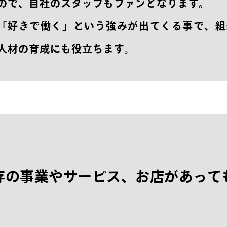
ので、自社のスタッフもファンとなります。
「好きで働く」という強みが出てくる事で、組
人材の育成にも役立ちます。
存
の
事
業
や
サ
ー
ビ
ス
、
お
店
が
あ
っ
て