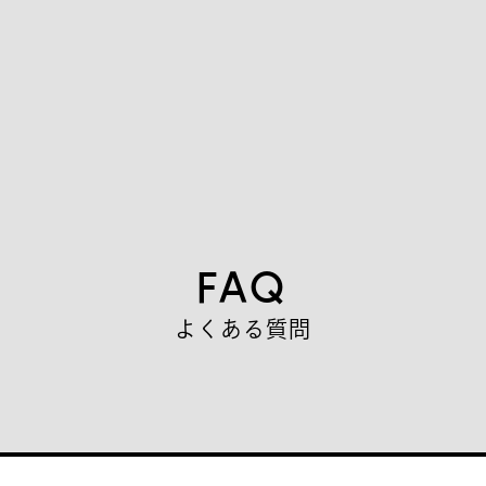
F
A
Q
よ
く
あ
る
質
問