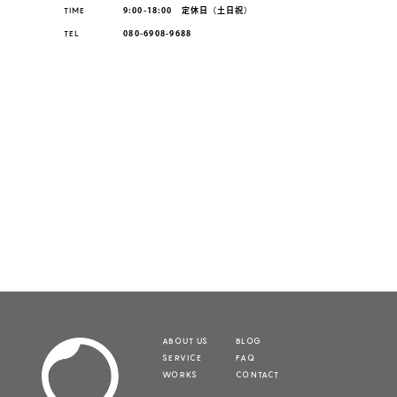
TIME
9:00-18:00 定休日（土日祝）
TEL
080-6908-9688
ABOUT US
BLOG
SERVICE
FAQ
WORKS
CONTACT