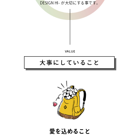
DESIGN HI- が大切にする事です。
VALUE
愛
を
込
め
る
こ
と