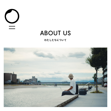
ABOUT US
わ
た
し
た
ち
に
つ
い
て