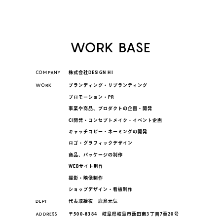
WORK BASE
COMPANY
株式会社DESIGN HI
WORK
ブランディング・リブランディング
プロモーション・PR
事業や商品、プロダクトの企画・開発
CI開発・コンセプトメイク・イベント企画
キャッチコピー・ネーミングの開発
ロゴ・グラフィックデザイン
商品、パッケージの制作
WEBサイト制作
撮影・映像制作
ショップデザイン・看板制作
DEPT
代表取締役 鹿島元気
ADDRESS
〒500-8384 岐阜県岐阜市薮田南3丁目7番20号