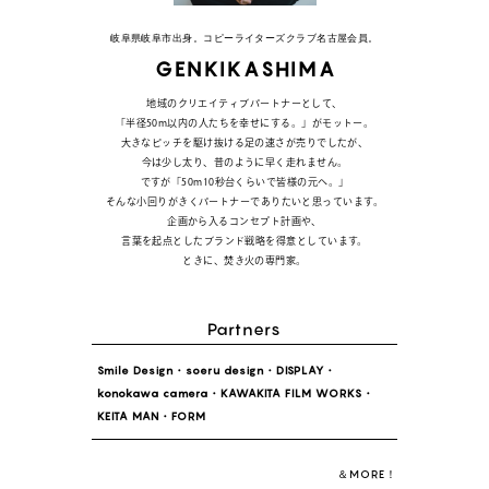
岐阜県岐阜市出身。コピーライターズクラブ名古屋会員。
G
E
N
K
I
K
A
S
H
I
M
A
地域のクリエイティブパートナーとして、
「半径50m以内の人たちを幸せにする。」がモットー。
大きなピッチを駆け抜ける足の速さが売りでしたが、
今は少し太り、昔のように早く走れません。
ですが「50m10秒台くらいで皆様の元へ。」
そんな小回りがきくパートナーでありたいと思っています。
企画から入るコンセプト計画や、
言葉を起点としたブランド戦略を得意としています。
ときに、焚き火の専門家。
P
a
r
t
n
e
r
s
Smile Design・
soeru design・
DISPLAY・
konokawa camera・
KAWAKITA FILM WORKS・
KEITA MAN・FORM
＆MORE！