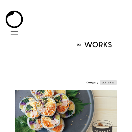
WORKS
03
Category
ALL VIEW