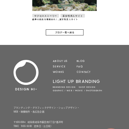
サクセスストーリー
某女性求人サイト
岐阜の自然を堪能あれ！_某女性求人サイト
ABOUT US
BLOG
SERVICE
FAQ
WORKS
CONTACT
LIGHT UP BRANDING
BRANDING DESIGN SHOP DESIGN
GRAPHIC / WEB / MOVIE / PHOTOGRAPH
ブランディング・グラフィックデザイン・ショップデザイン・
WEB・映像制作・各広告企画
〒500-8384 岐阜県岐阜市薮田南3丁目7番20号
TIME 9:00-18:00 定休日（土日祝）