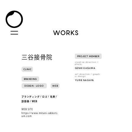
WORKS
三谷接骨院
PROJECT MEMBER
creative direction /
photo
GENKI KASHIMA
CLINIC
art direction / graph
ic design
BRANDING
YURIE NAGAYA
DESIGN • LOGO
WEB
ブランディング / ロゴ / 名刺 /
診察券 / WEB
WEB SITE
https://www.mitani-sekkots
uin.com