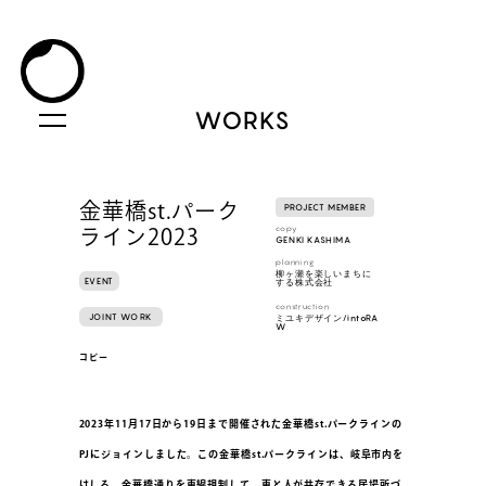
WORKS
金華橋st.パーク
PROJECT MEMBER
copy
ライン2023
GENKI KASHIMA
planning
柳ヶ瀬を楽しいまちに
EVENT
する株式会社
construction
JOINT WORK
ミユキデザイン/intoRA
W
コピー
2023年11月17日から19日まで開催された金華橋st.パークラインの
PJにジョインしました。この金華橋st.パークラインは、岐阜市内を
はしる、金華橋通りを車線規制して、車と人が共存できる居場所づ