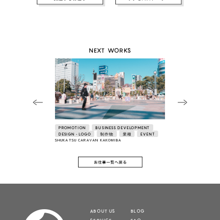
NEXT WORKS
PROMOTION
BUSINESS DEVELOPMENT
DESIGN • LOGO
制作物
業種
EVENT
SHUKATSU CARAVAN KAKOMIBA
ABOUT US
BLOG