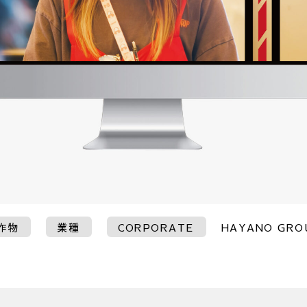
作物
業種
CORPORATE
HAYANO GRO