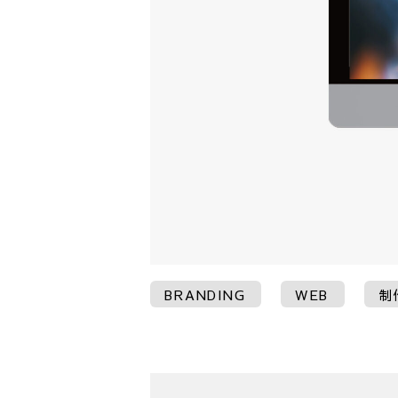
BRANDING
WEB
制