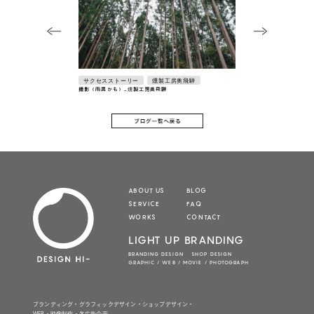
サクセスストーリー
燻製工房奥飛騨
撮影（雨男かも）_燻製工房奥飛騨
ABOUT US
BLOG
SERVICE
FAQ
WORKS
CONTACT
LIGHT UP BRANDING
BRANDING DESIGN SHOP DESIGN
GRAPHIC / WEB / MOVIE / PHOTOGRAPH
ブランディング・グラフィックデザイン・ショップデザイン・