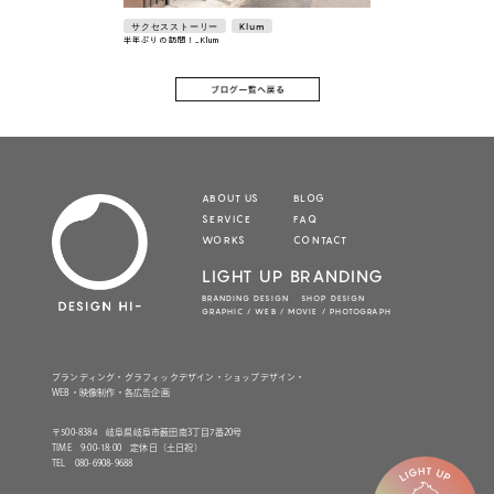
サクセスストーリー
Klum
半年ぶりの訪問！_Klum
ABOUT US
BLOG
SERVICE
FAQ
WORKS
CONTACT
LIGHT UP BRANDING
BRANDING DESIGN SHOP DESIGN
GRAPHIC / WEB / MOVIE / PHOTOGRAPH
ブランディング・グラフィックデザイン・ショップデザイン・
WEB・映像制作・各広告企画
〒500-8384 岐阜県岐阜市薮田南3丁目7番20号
TIME 9:00-18:00 定休日（土日祝）
TEL 080-6908-9688